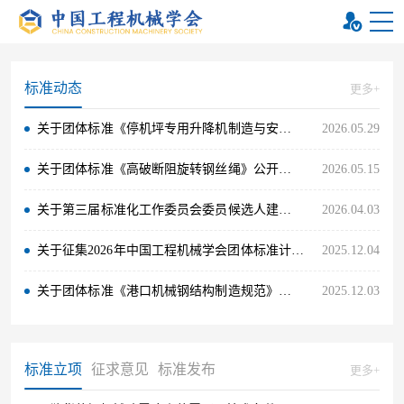
标准动态
更多+
关于团体标准《停机坪专用升降机制造与安装安
2026.05.29
全规范》公开征求意见的通知
关于团体标准《高破断阻旋转钢丝绳》公开征求
2026.05.15
意见的通知
关于第三届标准化工作委员会委员候选人建议名
2026.04.03
单的公示
关于征集2026年中国工程机械学会团体标准计划
2025.12.04
项目（第一批）的通知
关于团体标准《港口机械钢结构制造规范》公开
2025.12.03
征求意见的通知
标准立项
征求意见
标准发布
更多+